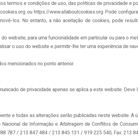
os termos e condições de uso, das políticas de privacidade e pol
cookies.org ou https://www.allaboutcookies.org Pode configur
vê-los. No entanto, a não aceitação de cookies, pode result
o do website, para uma funcionalidade em particular ou para o 
analisar o uso do website e permitir-lhe ter uma experiência de
dos mencionados no ponto anterior.
unicado de privacidade apenas se aplica a este website. Deve le
rmente e todas as alterações serão publicadas neste website. A ú
ro Nacional de Informação e Arbitragem de Conflitos de Consu
788 787 / 213 847 484 / 213 845 131 / 919 225 540, Fax: 213 845