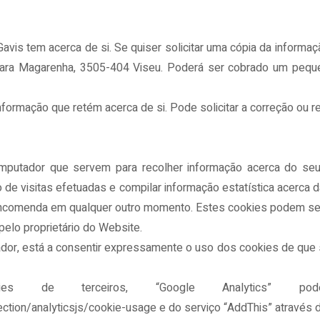
avis tem acerca de si. Se quiser solicitar uma cópia da informaçã
 para Magarenha, 3505-404 Viseu. Poderá ser cobrado um pequ
 informação que retém acerca de si. Pode solicitar a correção ou 
putador que servem para recolher informação acerca do seu 
o de visitas efetuadas e compilar informação estatística acerca
 encomenda em qualquer outro momento. Estes cookies podem ser l
pelo proprietário do Website.
ador, está a consentir expressamente o uso dos cookies de que s
kies de terceiros, “Google Analytics” 
ction/analyticsjs/cookie-usage e do serviço “AddThis” através 