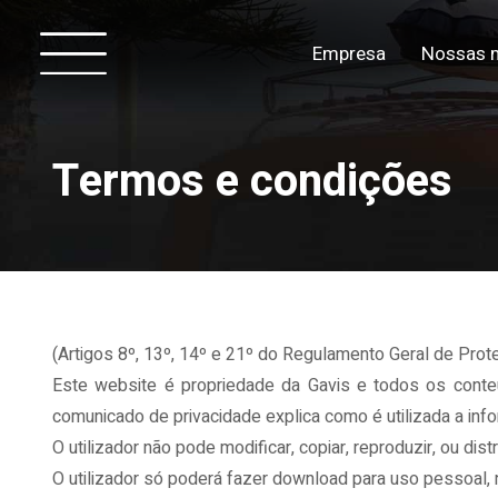
Empresa
Nossas 
Termos e condições
(Artigos 8º, 13º, 14º e 21º do Regulamento Geral de Pr
Este website é propriedade da Gavis e todos os conteú
comunicado de privacidade explica como é utilizada a inf
O utilizador não pode modificar, copiar, reproduzir, ou di
O utilizador só poderá fazer download para uso pessoal,