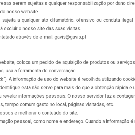
sas serem sujeitas a qualquer responsabilização por dano direto
s do nosso website.
ujeita a qualquer ato difamatório, ofensivo ou conduta ilegal 
 excluir o nosso site das suas visitas.
tatado através de e-mail: gavis@gavis.pt
website, coloca um pedido de aquisição de produtos ou serviços
os, usa a ferramenta de conversação
ck”). A informação de uso do website é recolhida utilizando cooki
ntifique esta não serve para mais do que a obtenção rápida e u
u revelar informações pessoais. O nosso servidor faz a contagem
s, tempo comum gasto no local, páginas visitadas, etc.
cessos e melhorar o conteúdo do site.
mação pessoal, como nome e endereço. Quando a informação é ne