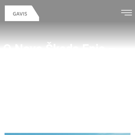
O Novo Škoda Epic –
Faça a sua Pré-
Reserva.